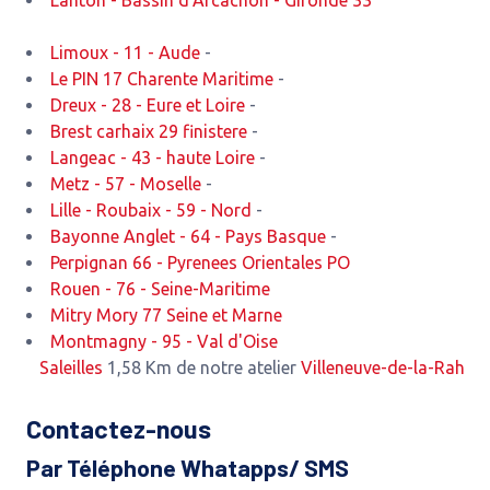
Lanton - Bassin d'Arcachon - Gironde 33
Limoux - 11 - Aude
-
Le PIN 17 Charente Maritime
-
Dreux - 28 - Eure et Loire
-
Brest carhaix 29 finistere
-
Langeac - 43 - haute Loire
-
Metz - 57 - Moselle
-
Lille - Roubaix - 59 - Nord
-
Bayonne Anglet - 64 - Pays Basque
-
Perpignan 66 - Pyrenees Orientales PO
Rouen - 76 - Seine-Maritime
Mitry Mory 77 Seine et Marne
Montmagny - 95 - Val d'Oise
Saleilles
1,58 Km de notre atelier
Villeneuve-de-la-Raho
2,52 K
Contactez-nous
Par Téléphone Whatapps/ SMS