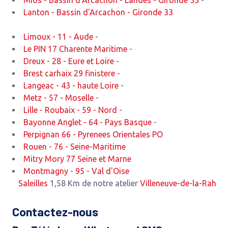
Mios - Bassin d'Arcachon - Landes - Gironde 33
-
Lanton - Bassin d'Arcachon - Gironde 33
Limoux - 11 - Aude
-
Le PIN 17 Charente Maritime
-
Dreux - 28 - Eure et Loire
-
Brest carhaix 29 finistere
-
Langeac - 43 - haute Loire
-
Metz - 57 - Moselle
-
Lille - Roubaix - 59 - Nord
-
Bayonne Anglet - 64 - Pays Basque
-
Perpignan 66 - Pyrenees Orientales PO
Rouen - 76 - Seine-Maritime
Mitry Mory 77 Seine et Marne
Montmagny - 95 - Val d'Oise
Saleilles
1,58 Km de notre atelier
Villeneuve-de-la-Raho
2,52 
Contactez-nous