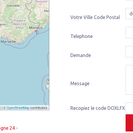
Votre Ville Code Postal
Telephone
Demande
Message
t
| ©
OpenStreetMap
contributors
Recopiez le code DOXLFX
ogne 24
-