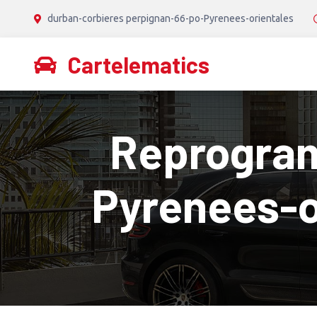
durban-corbieres perpignan-66-po-Pyrenees-orientales
Cartelematics
Reprogram
Pyrenees-o