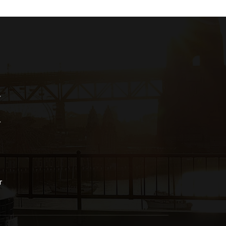
r
r
r