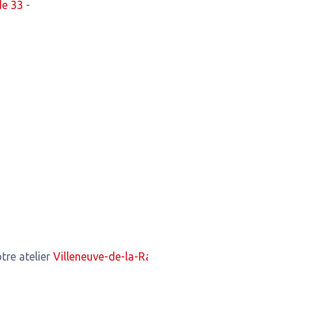
de 33
-
er
Villeneuve-de-la-Raho
2,52 Km de notre atelier
Th?za
2,70 K