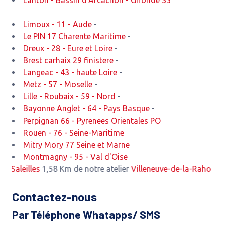
Lanton - Bassin d'Arcachon - Gironde 33
Limoux - 11 - Aude
-
Le PIN 17 Charente Maritime
-
Dreux - 28 - Eure et Loire
-
Brest carhaix 29 finistere
-
Langeac - 43 - haute Loire
-
Metz - 57 - Moselle
-
Lille - Roubaix - 59 - Nord
-
Bayonne Anglet - 64 - Pays Basque
-
Perpignan 66 - Pyrenees Orientales PO
Rouen - 76 - Seine-Maritime
Mitry Mory 77 Seine et Marne
Montmagny - 95 - Val d'Oise
aleilles
1,58 Km de notre atelier
Villeneuve-de-la-Raho
2,52 Km
Contactez-nous
Par Téléphone Whatapps/ SMS