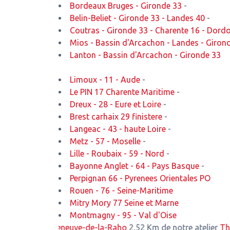
Bordeaux Bruges - Gironde 33
-
Belin-Beliet - Gironde 33 - Landes 40
-
Coutras - Gironde 33 - Charente 16 - Dord
Mios - Bassin d'Arcachon - Landes - Giron
Lanton - Bassin d'Arcachon - Gironde 33
Limoux - 11 - Aude
-
Le PIN 17 Charente Maritime
-
Dreux - 28 - Eure et Loire
-
Brest carhaix 29 finistere
-
Langeac - 43 - haute Loire
-
Metz - 57 - Moselle
-
Lille - Roubaix - 59 - Nord
-
Bayonne Anglet - 64 - Pays Basque
-
Perpignan 66 - Pyrenees Orientales PO
Rouen - 76 - Seine-Maritime
Mitry Mory 77 Seine et Marne
Montmagny - 95 - Val d'Oise
lier
Villeneuve-de-la-Raho
2,52 Km de notre atelier
Th?za
2,70