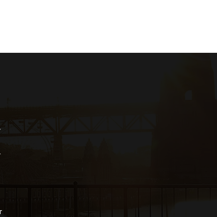
r
r
r