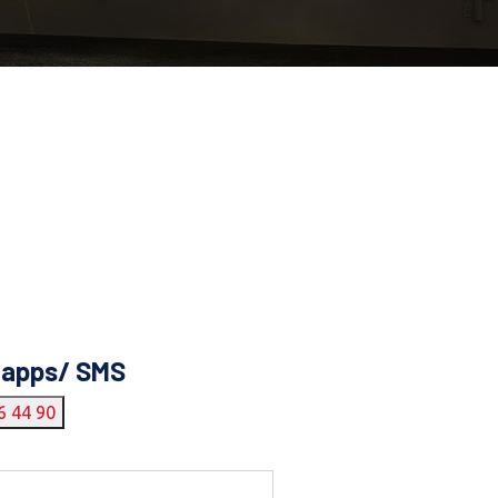
tapps/ SMS
6 44 90