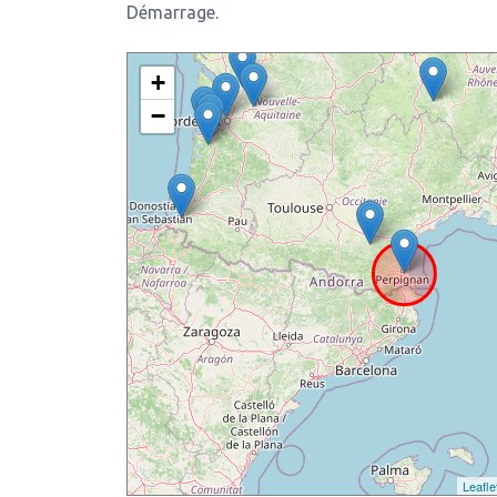
Démarrage.
+
−
Leafle