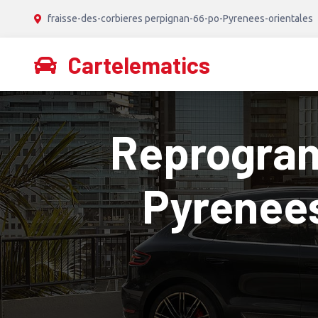
fraisse-des-corbieres perpignan-66-po-Pyrenees-orientales
Cartelematics
Reprogram
Pyrenees