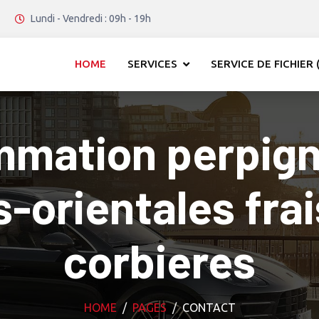
Lundi - Vendredi : 09h - 19h
HOME
SERVICES
SERVICE DE FICHIER (
mation perpig
-orientales fra
corbieres
HOME
PAGES
CONTACT