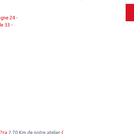
ogne 24
-
de 33
-
 Km de notre atelier
Corneilla-del-Vercol
2,70 Km de notre atel