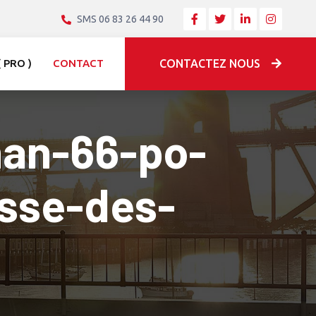
SMS 06 83 26 44 90
 PRO )
CONTACT
CONTACTEZ NOUS
nan-66-po-
isse-des-