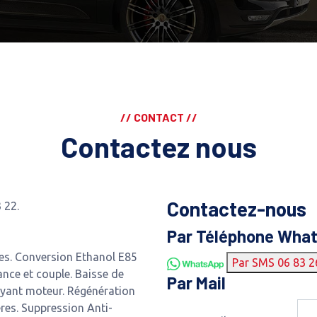
// CONTACT //
Contactez nous
Contactez-nous
 22.
Par Téléphone Wha
s. Conversion Ethanol E85
Par SMS 06 83 2
nce et couple. Baisse de
Par Mail
yant moteur. Régénération
res. Suppression Anti-