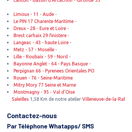
Lanton - Bassin d'Arcachon - Gironde 33
Limoux - 11 - Aude
-
Le PIN 17 Charente Maritime
-
Dreux - 28 - Eure et Loire
-
Brest carhaix 29 finistere
-
Langeac - 43 - haute Loire
-
Metz - 57 - Moselle
-
Lille - Roubaix - 59 - Nord
-
Bayonne Anglet - 64 - Pays Basque
-
Perpignan 66 - Pyrenees Orientales PO
Rouen - 76 - Seine-Maritime
Mitry Mory 77 Seine et Marne
Montmagny - 95 - Val d'Oise
Saleilles
1,58 Km de notre atelier
Villeneuve-de-la-Raho
2,52 
Contactez-nous
Par Téléphone Whatapps/ SMS