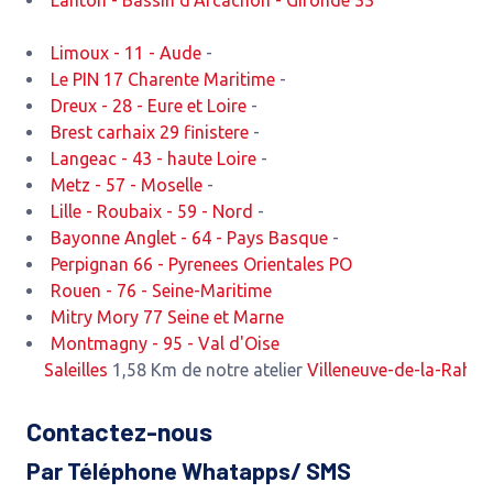
Lanton - Bassin d'Arcachon - Gironde 33
Limoux - 11 - Aude
-
Le PIN 17 Charente Maritime
-
Dreux - 28 - Eure et Loire
-
Brest carhaix 29 finistere
-
Langeac - 43 - haute Loire
-
Metz - 57 - Moselle
-
Lille - Roubaix - 59 - Nord
-
Bayonne Anglet - 64 - Pays Basque
-
Perpignan 66 - Pyrenees Orientales PO
Rouen - 76 - Seine-Maritime
Mitry Mory 77 Seine et Marne
Montmagny - 95 - Val d'Oise
Saleilles
1,58 Km de notre atelier
Villeneuve-de-la-Raho
2,52 
Contactez-nous
Par Téléphone Whatapps/ SMS