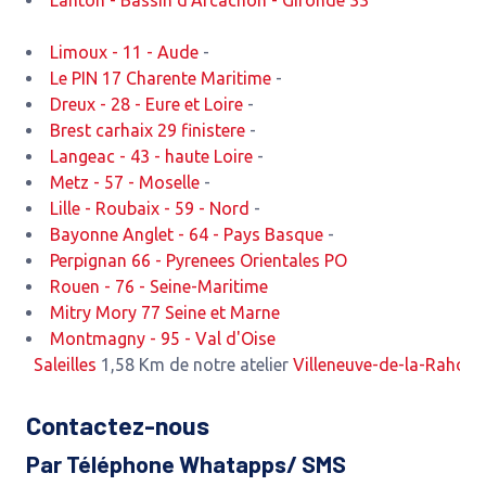
Lanton - Bassin d'Arcachon - Gironde 33
Limoux - 11 - Aude
-
Le PIN 17 Charente Maritime
-
Dreux - 28 - Eure et Loire
-
Brest carhaix 29 finistere
-
Langeac - 43 - haute Loire
-
Metz - 57 - Moselle
-
Lille - Roubaix - 59 - Nord
-
Bayonne Anglet - 64 - Pays Basque
-
Perpignan 66 - Pyrenees Orientales PO
Rouen - 76 - Seine-Maritime
Mitry Mory 77 Seine et Marne
Montmagny - 95 - Val d'Oise
Saleilles
1,58 Km de notre atelier
Villeneuve-de-la-Raho
2,52 K
Contactez-nous
Par Téléphone Whatapps/ SMS