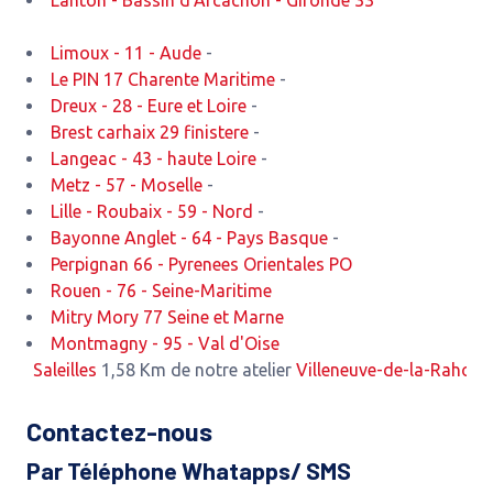
Lanton - Bassin d'Arcachon - Gironde 33
Limoux - 11 - Aude
-
Le PIN 17 Charente Maritime
-
Dreux - 28 - Eure et Loire
-
Brest carhaix 29 finistere
-
Langeac - 43 - haute Loire
-
Metz - 57 - Moselle
-
Lille - Roubaix - 59 - Nord
-
Bayonne Anglet - 64 - Pays Basque
-
Perpignan 66 - Pyrenees Orientales PO
Rouen - 76 - Seine-Maritime
Mitry Mory 77 Seine et Marne
Montmagny - 95 - Val d'Oise
Saleilles
1,58 Km de notre atelier
Villeneuve-de-la-Raho
2,52 Km
Contactez-nous
Par Téléphone Whatapps/ SMS