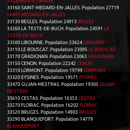
VILLENAVE-D'ORNON
33160 SAINT-MEDARD-EN-JALLES. Population 27719
SAINT-MEDARD-EN-JALLES
33130 BEGLES. Population 24913
BEGLES
33260 LA TESTE-DE-BUCH. Population 24591
LA
TESTE-DE-BUCH
33500 LIBOURNE. Population 23624
LIBOURNE
33110 LE BOUSCAT. Population 23095
LE BOUSCAT
33170 GRADIGNAN. Population 23063
GRADIGNAN
33150 CENON. Population 22242
CENON
33310 LORMONT. Population 19799
LORMONT
33320 EYSINES. Population 19571
EYSINES
33470 GUJAN-MESTRAS. Population 19305
GUJAN-
MESTRAS
33610 CESTAS. Population 16353
CESTAS
33270 FLOIRAC. Population 16202
FLOIRAC
33520 BRUGES. Population 14903
BRUGES
33290 BLANQUEFORT. Population 14779
BLANQUEFORT