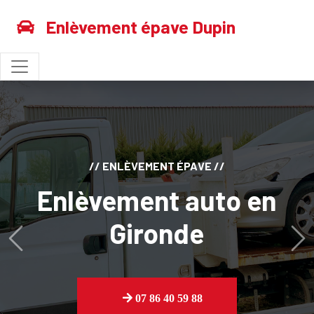
Enlèvement épave Dupin
// VENTE MOTEURS //
Vente de moteurs
pour l'export
Previous
Ne
07 86 40 59 88