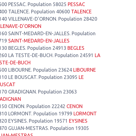
600 PESSAC. Population 58025
PESSAC
400 TALENCE. Population 40600
TALENCE
140 VILLENAVE-D'ORNON. Population 28420
LLENAVE-D'ORNON
160 SAINT-MEDARD-EN-JALLES. Population
719
SAINT-MEDARD-EN-JALLES
130 BEGLES. Population 24913
BEGLES
260 LA TESTE-DE-BUCH. Population 24591
LA
STE-DE-BUCH
500 LIBOURNE. Population 23624
LIBOURNE
110 LE BOUSCAT. Population 23095
LE
USCAT
170 GRADIGNAN. Population 23063
ADIGNAN
150 CENON. Population 22242
CENON
310 LORMONT. Population 19799
LORMONT
320 EYSINES. Population 19571
EYSINES
470 GUJAN-MESTRAS. Population 19305
JAN-MESTRAS