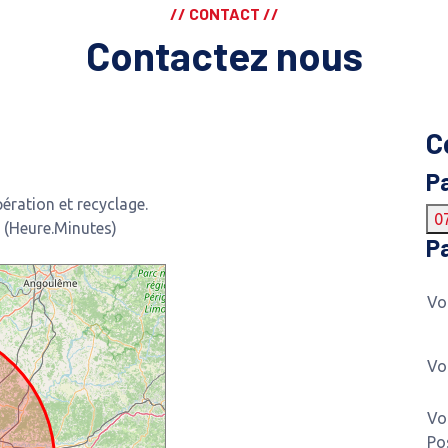
// CONTACT //
Contactez nous
C
P
ration et recyclage.
0
 (Heure.Minutes)
Pa
Vo
Vo
Vo
Po