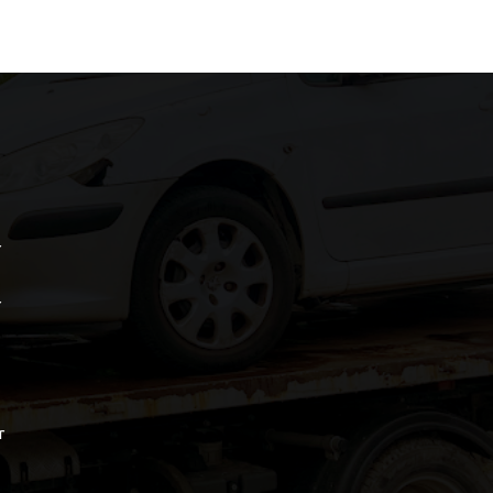
r
r
r