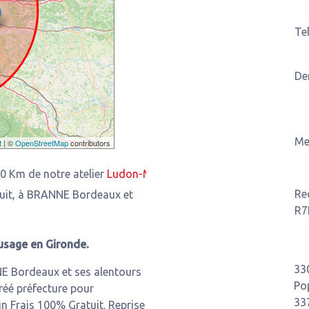
Te
De
Me
t
| ©
OpenStreetMap
contributors
notre atelier
Ludon-Médoc
3,93 Km de notre atelier
Saint-Lou
Re
tuit, à BRANNE Bordeaux et
R7
usage en Gironde.
33
NE Bordeaux et ses alentours
Po
réé préfecture pour
33
n Frais 100% Gratuit. Reprise