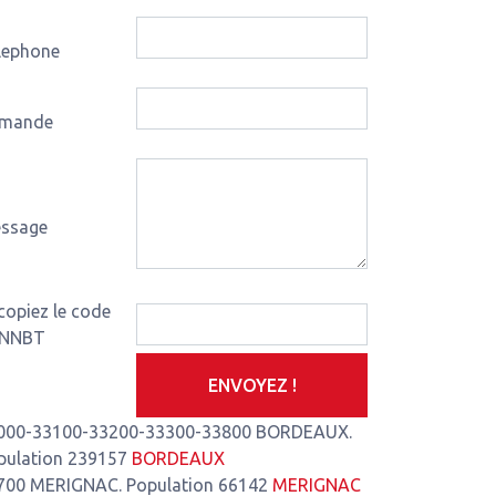
lephone
mande
ssage
is-de-Montferrand
3,93 Km de notre atelier
Le Pian-Médoc
4,3
copiez le code
NNBT
ENVOYEZ !
000-33100-33200-33300-33800 BORDEAUX.
pulation 239157
BORDEAUX
700 MERIGNAC. Population 66142
MERIGNAC