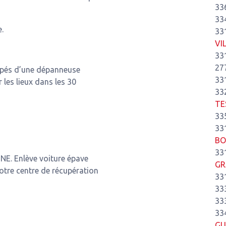
33
33
.
33
VI
33
27
ipés d’une dépanneuse
33
r les lieux dans les 30
33
TE
33
33
BO
33
NE. Enlève voiture épave
GR
tre centre de récupération
33
33
33
33
GU