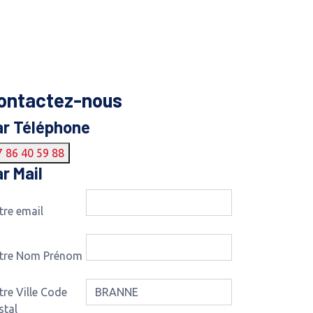
ontactez-nous
ar Téléphone
7 86 40 59 88
r Mail
tre email
tre Nom Prénom
tre Ville Code
stal