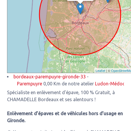
Leaflet
| ©
OpenStreetM
bordeaux-parempuyre-gironde-33
-
Parempuyre
0,00 Km de notre atelier
Ludon-Médoc
3,93 Km 
Spécialiste en enlèvement d'épave, 100 % Gratuit, à
CHAMADELLE Bordeaux et ses alentours !
Enlèvement d’épaves et de véhicules hors d’usage en
Gironde.