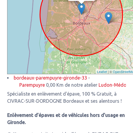
Leaflet
| ©
OpenStreetM
bordeaux-parempuyre-gironde-33
-
Parempuyre
0,00 Km de notre atelier
Ludon-Médoc
3,93 Km
Spécialiste en enlèvement d'épave, 100 % Gratuit, à
CIVRAC-SUR-DORDOGNE Bordeaux et ses alentours !
Enlèvement d’épaves et de véhicules hors d’usage en
Gironde.