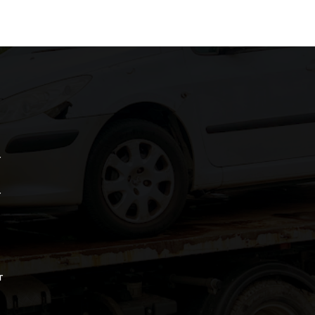
r
r
r