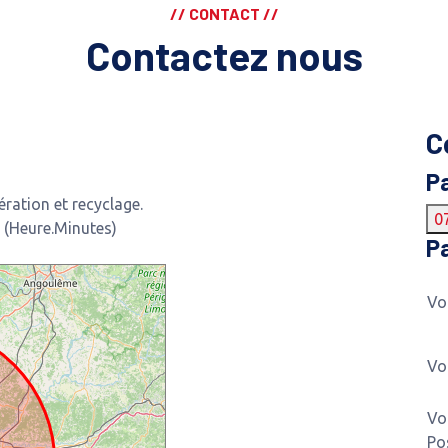
// CONTACT //
Contactez nous
C
P
ration et recyclage.
0
 (Heure.Minutes)
Pa
Vo
Vo
Vo
Po