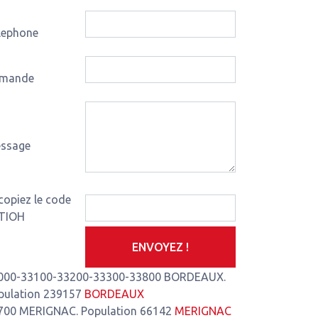
lephone
mande
ssage
-de-Montferrand
3,93 Km de notre atelier
Le Pian-Médoc
4,35 
copiez le code
TIOH
ENVOYEZ !
000-33100-33200-33300-33800 BORDEAUX.
pulation 239157
BORDEAUX
700 MERIGNAC. Population 66142
MERIGNAC