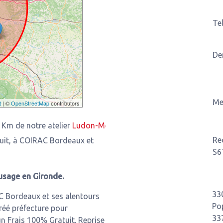
Te
De
Me
t
| ©
OpenStreetMap
contributors
tre atelier
Ludon-Médoc
3,93 Km de notre atelier
Saint-Louis
Re
tuit, à COIRAC Bordeaux et
S6
usage en Gironde.
33
C Bordeaux et ses alentours
Po
réé préfecture pour
33
n Frais 100% Gratuit. Reprise