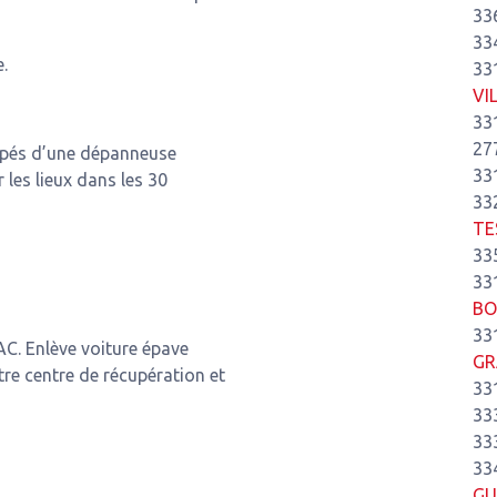
33
33
.
33
VI
33
27
ipés d’une dépanneuse
33
r les lieux dans les 30
33
TE
33
33
BO
33
C. Enlève voiture épave
GR
e centre de récupération et
33
33
33
33
GU