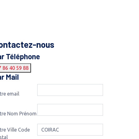
ontactez-nous
ar Téléphone
7 86 40 59 88
r Mail
tre email
tre Nom Prénom
tre Ville Code
stal