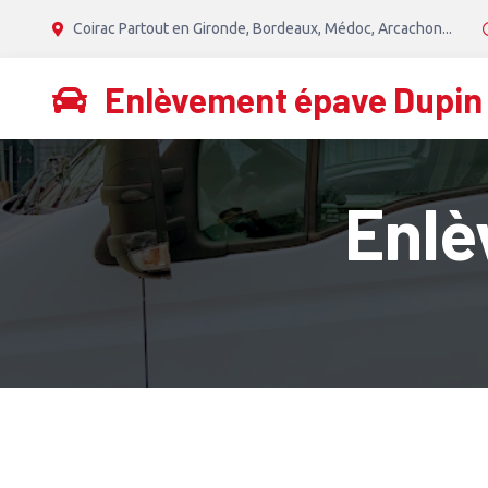
Coirac Partout en Gironde, Bordeaux, Médoc, Arcachon...
Enlèvement épave Dupin
Enlè