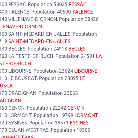
600 PESSAC. Population 58025
PESSAC
400 TALENCE. Population 40600
TALENCE
140 VILLENAVE-D'ORNON. Population 28420
LLENAVE-D'ORNON
160 SAINT-MEDARD-EN-JALLES. Population
719
SAINT-MEDARD-EN-JALLES
130 BEGLES. Population 24913
BEGLES
260 LA TESTE-DE-BUCH. Population 24591
LA
STE-DE-BUCH
500 LIBOURNE. Population 23624
LIBOURNE
110 LE BOUSCAT. Population 23095
LE
USCAT
170 GRADIGNAN. Population 23063
ADIGNAN
150 CENON. Population 22242
CENON
310 LORMONT. Population 19799
LORMONT
320 EYSINES. Population 19571
EYSINES
470 GUJAN-MESTRAS. Population 19305
JAN-MESTRAS