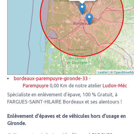
Leaflet
| ©
OpenStreetM
bordeaux-parempuyre-gironde-33
-
Parempuyre
0,00 Km de notre atelier
Ludon-Médoc
3,93 K
Spécialiste en enlèvement d'épave, 100 % Gratuit, à
FARGUES-SAINT-HILAIRE Bordeaux et ses alentours !
Enlèvement d’épaves et de véhicules hors d’usage en
Gironde.