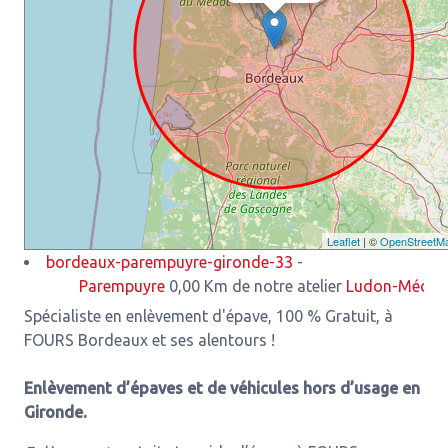
Leaflet
| ©
OpenStreetM
bordeaux-parempuyre-gironde-33
-
Parempuyre
0,00 Km de notre atelier
Ludon-Médoc
3,93 
Spécialiste en enlèvement d'épave, 100 % Gratuit, à
FOURS Bordeaux et ses alentours !
Enlèvement d’épaves et de véhicules hors d’usage en
Gironde.