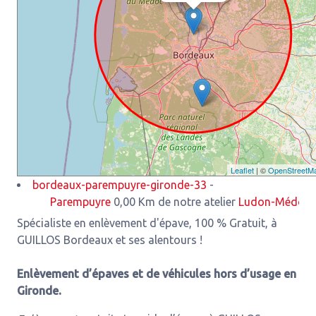
Leaflet
| ©
OpenStreetM
bordeaux-parempuyre-gironde-33
-
Parempuyre
0,00 Km de notre atelier
Ludon-Médoc
3,93 K
Spécialiste en enlèvement d'épave, 100 % Gratuit, à
GUILLOS Bordeaux et ses alentours !
Enlèvement d’épaves et de véhicules hors d’usage en
Gironde.