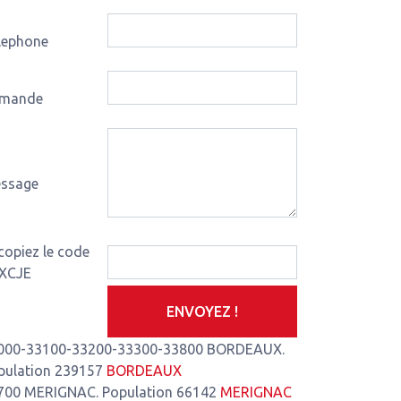
lephone
mande
ssage
s-de-Montferrand
3,93 Km de notre atelier
Le Pian-Médoc
4,35
copiez le code
XCJE
ENVOYEZ !
000-33100-33200-33300-33800 BORDEAUX.
pulation 239157
BORDEAUX
700 MERIGNAC. Population 66142
MERIGNAC