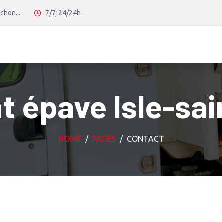
chon...
7/7j 24/24h
 épave Isle-sa
HOME
PAGES
CONTACT