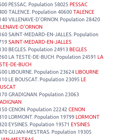
600 PESSAC. Population 58025
PESSAC
400 TALENCE. Population 40600
TALENCE
140 VILLENAVE-D'ORNON. Population 28420
LLENAVE-D'ORNON
160 SAINT-MEDARD-EN-JALLES. Population
719
SAINT-MEDARD-EN-JALLES
130 BEGLES. Population 24913
BEGLES
260 LA TESTE-DE-BUCH. Population 24591
LA
STE-DE-BUCH
500 LIBOURNE. Population 23624
LIBOURNE
110 LE BOUSCAT. Population 23095
LE
USCAT
170 GRADIGNAN. Population 23063
ADIGNAN
150 CENON. Population 22242
CENON
310 LORMONT. Population 19799
LORMONT
320 EYSINES. Population 19571
EYSINES
470 GUJAN-MESTRAS. Population 19305
JAN-MESTRAS