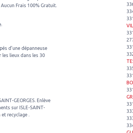
33
! Aucun Frais 100% Gratuit.
33
33
.
VI
33
27
33
ipés d’une dépanneuse
33
r les lieux dans les 30
TE
33
33
BO
33
GR
-SAINT-GEORGES. Enlève
33
ents sur ISLE-SAINT-
33
et recyclage .
33
33
GU