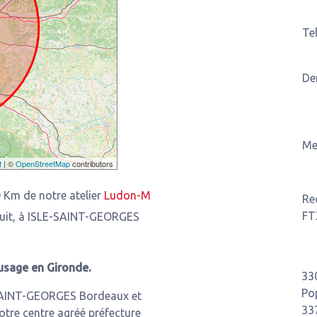
Te
De
Me
t
| ©
OpenStreetMap
contributors
otre atelier
Ludon-Médoc
3,93 Km de notre atelier
Saint-Loui
Re
FT
tuit, à ISLE-SAINT-GEORGES
usage en Gironde.
33
Po
-SAINT-GEORGES Bordeaux et
33
otre centre agréé préfecture