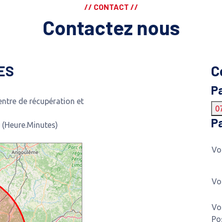
// CONTACT //
Contactez nous
ES
C
P
ntre de récupération et
0
Pa
 (Heure.Minutes)
Vo
Vo
Vo
Po