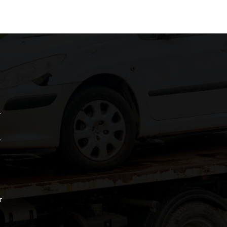
r
r
r