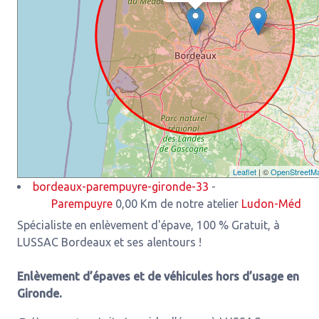
Leaflet
| ©
OpenStreetM
bordeaux-parempuyre-gironde-33
-
Parempuyre
0,00 Km de notre atelier
Ludon-Médoc
3,93 K
Spécialiste en enlèvement d'épave, 100 % Gratuit, à
LUSSAC Bordeaux et ses alentours !
Enlèvement d’épaves et de véhicules hors d’usage en
Gironde.