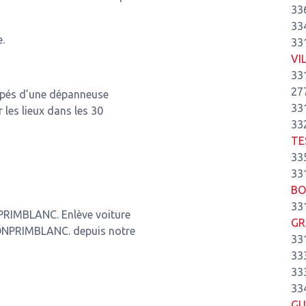
33
33
.
33
VI
33
27
ipés d’une dépanneuse
33
r les lieux dans les 30
33
TE
33
33
BO
33
PRIMBLANC. Enlève voiture
GR
NPRIMBLANC. depuis notre
33
33
33
33
GU