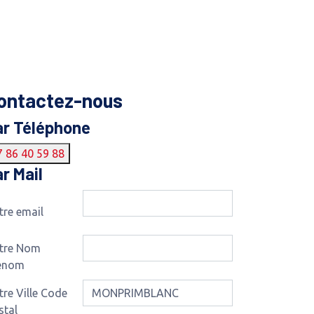
ontactez-nous
ar Téléphone
7 86 40 59 88
r Mail
tre email
tre Nom
énom
tre Ville Code
stal