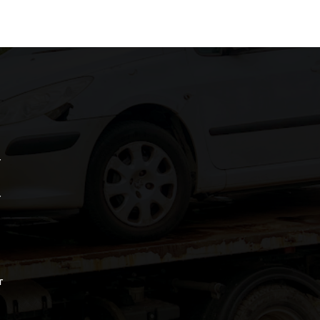
r
r
r