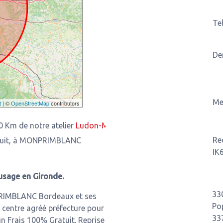
Te
De
Me
t
| ©
OpenStreetMap
contributors
otre atelier
Ludon-Médoc
3,93 Km de notre atelier
Saint-Lou
Re
atuit, à MONPRIMBLANC
IK
usage en Gironde.
33
PRIMBLANC Bordeaux et ses
Po
 centre agréé préfecture pour
33
n Frais 100% Gratuit. Reprise