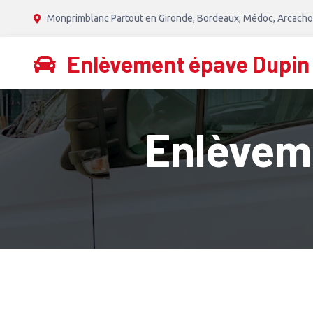
Monprimblanc Partout en Gironde, Bordeaux, Médoc, Arcachon
Enlèvement épave Dupin
Enlèvem