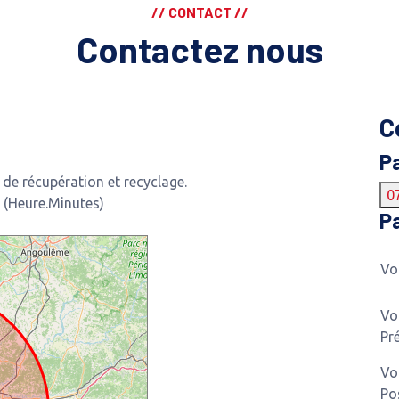
// CONTACT //
Contactez nous
C
P
e récupération et recyclage.
0
 (Heure.Minutes)
Pa
Vo
Vo
Pr
Vo
Po