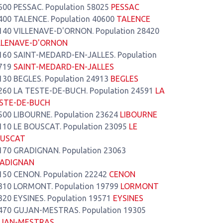
600 PESSAC. Population 58025
PESSAC
400 TALENCE. Population 40600
TALENCE
140 VILLENAVE-D'ORNON. Population 28420
LLENAVE-D'ORNON
160 SAINT-MEDARD-EN-JALLES. Population
719
SAINT-MEDARD-EN-JALLES
130 BEGLES. Population 24913
BEGLES
260 LA TESTE-DE-BUCH. Population 24591
LA
STE-DE-BUCH
500 LIBOURNE. Population 23624
LIBOURNE
110 LE BOUSCAT. Population 23095
LE
USCAT
170 GRADIGNAN. Population 23063
ADIGNAN
150 CENON. Population 22242
CENON
310 LORMONT. Population 19799
LORMONT
320 EYSINES. Population 19571
EYSINES
470 GUJAN-MESTRAS. Population 19305
JAN-MESTRAS