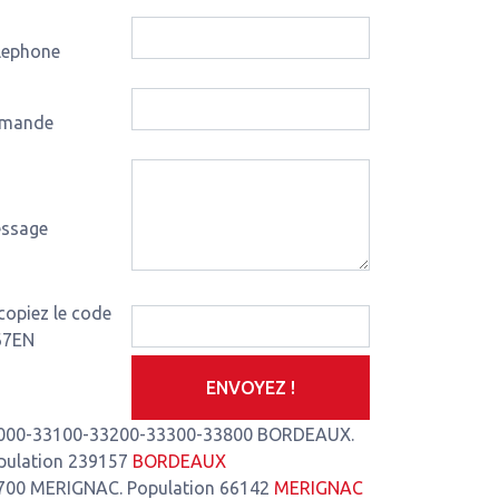
lephone
mande
ssage
is-de-Montferrand
3,93 Km de notre atelier
Le Pian-Médoc
4,35
copiez le code
67EN
ENVOYEZ !
000-33100-33200-33300-33800 BORDEAUX.
pulation 239157
BORDEAUX
700 MERIGNAC. Population 66142
MERIGNAC