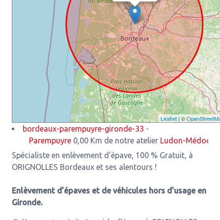
Leaflet
| ©
OpenStreetM
bordeaux-parempuyre-gironde-33
-
Parempuyre
0,00 Km de notre atelier
Ludon-Médoc
3,93 K
Spécialiste en enlèvement d'épave, 100 % Gratuit, à
ORIGNOLLES Bordeaux et ses alentours !
Enlèvement d’épaves et de véhicules hors d’usage en
Gironde.