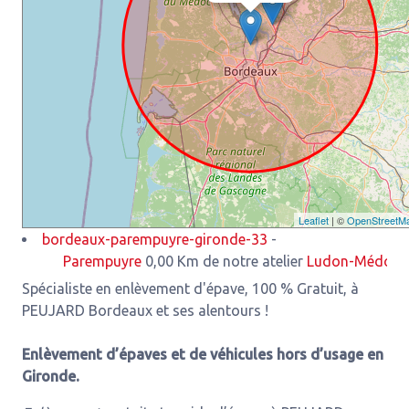
Leaflet
| ©
OpenStreetM
bordeaux-parempuyre-gironde-33
-
Parempuyre
0,00 Km de notre atelier
Ludon-Médoc
3,93 K
Spécialiste en enlèvement d'épave, 100 % Gratuit, à
PEUJARD Bordeaux et ses alentours !
Enlèvement d’épaves et de véhicules hors d’usage en
Gironde.