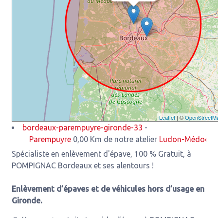
Leaflet
| ©
OpenStreetM
bordeaux-parempuyre-gironde-33
-
Parempuyre
0,00 Km de notre atelier
Ludon-Médoc
3,93 Km 
Spécialiste en enlèvement d'épave, 100 % Gratuit, à
POMPIGNAC Bordeaux et ses alentours !
Enlèvement d’épaves et de véhicules hors d’usage en
Gironde.