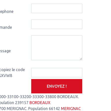
lephone
mande
ssage
s-de-Montferrand
3,93 Km de notre atelier
Le Pian-Médoc
4,35
copiez le code
GXVW8
ENVOYEZ !
000-33100-33200-33300-33800 BORDEAUX.
pulation 239157
BORDEAUX
700 MERIGNAC. Population 66142
MERIGNAC