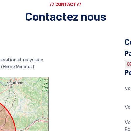
// CONTACT //
Contactez nous
C
P
ération et recyclage.
0
 (Heure.Minutes)
Pa
Vo
Vo
Vo
Po