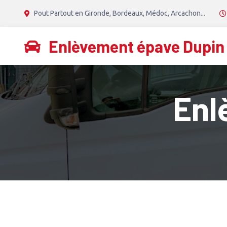
Pout Partout en Gironde, Bordeaux, Médoc, Arcachon...
Enlèvement épave Dupin
Enl