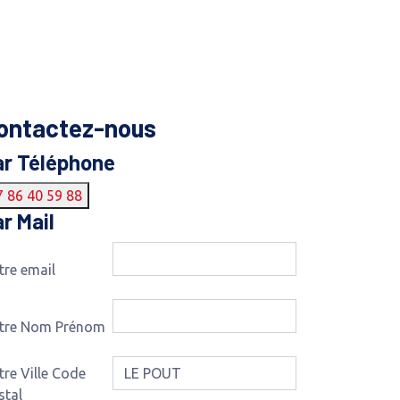
ontactez-nous
ar Téléphone
7 86 40 59 88
r Mail
tre email
tre Nom Prénom
tre Ville Code
stal