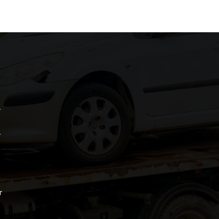
r
r
r