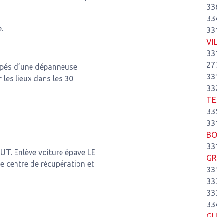
33
33
.
33
VI
33
27
ipés d’une dépanneuse
33
r les lieux dans les 30
33
TE
33
33
BO
33
UT. Enlève voiture épave LE
GR
 centre de récupération et
33
33
33
33
GU