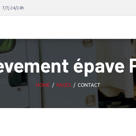
7/7j 24/24h
èvement épave 
HOME
PAGES
CONTACT