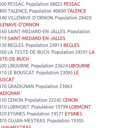
600 PESSAC. Population 58025
PESSAC
400 TALENCE. Population 40600
TALENCE
140 VILLENAVE-D'ORNON. Population 28420
LLENAVE-D'ORNON
160 SAINT-MEDARD-EN-JALLES. Population
719
SAINT-MEDARD-EN-JALLES
130 BEGLES. Population 24913
BEGLES
260 LA TESTE-DE-BUCH. Population 24591
LA
STE-DE-BUCH
500 LIBOURNE. Population 23624
LIBOURNE
110 LE BOUSCAT. Population 23095
LE
USCAT
170 GRADIGNAN. Population 23063
ADIGNAN
150 CENON. Population 22242
CENON
310 LORMONT. Population 19799
LORMONT
320 EYSINES. Population 19571
EYSINES
470 GUJAN-MESTRAS. Population 19305
JAN-MESTRAS