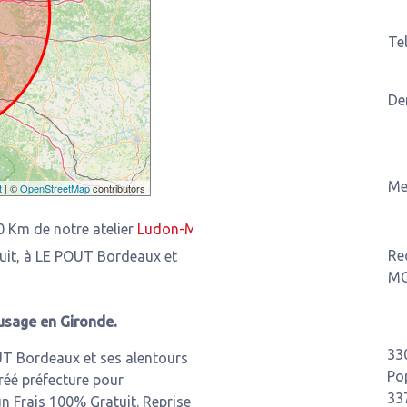
Te
De
Me
t
| ©
OpenStreetMap
contributors
otre atelier
Ludon-Médoc
3,93 Km de notre atelier
Saint-Loui
Re
tuit, à LE POUT Bordeaux et
M
usage en Gironde.
33
UT Bordeaux et ses alentours
Po
réé préfecture pour
33
n Frais 100% Gratuit. Reprise