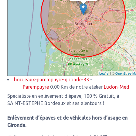
Leaflet
| ©
OpenStreetM
bordeaux-parempuyre-gironde-33
-
Parempuyre
0,00 Km de notre atelier
Ludon-Médoc
3,93 K
Spécialiste en enlèvement d'épave, 100 % Gratuit, à
SAINT-ESTEPHE Bordeaux et ses alentours !
Enlèvement d’épaves et de véhicules hors d’usage en
Gironde.