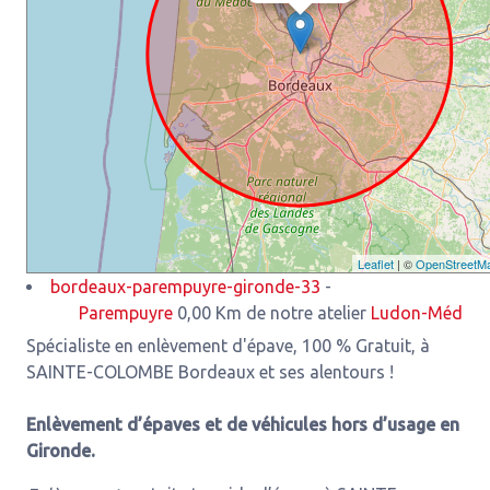
Leaflet
| ©
OpenStreetM
bordeaux-parempuyre-gironde-33
-
Parempuyre
0,00 Km de notre atelier
Ludon-Médoc
3,93 K
Spécialiste en enlèvement d'épave, 100 % Gratuit, à
SAINTE-COLOMBE Bordeaux et ses alentours !
Enlèvement d’épaves et de véhicules hors d’usage en
Gironde.