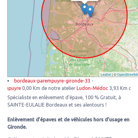
Leaflet
| ©
OpenStreetM
bordeaux-parempuyre-gironde-33
-
yre
0,00 Km de notre atelier
Ludon-Médoc
3,93 Km de notre a
Spécialiste en enlèvement d'épave, 100 % Gratuit, à
SAINTE-EULALIE Bordeaux et ses alentours !
Enlèvement d’épaves et de véhicules hors d’usage en
Gironde.