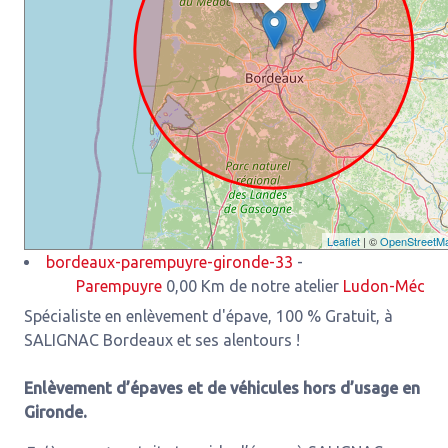
Leaflet
| ©
OpenStreetM
bordeaux-parempuyre-gironde-33
-
Parempuyre
0,00 Km de notre atelier
Ludon-Médoc
3,93
Spécialiste en enlèvement d'épave, 100 % Gratuit, à
SALIGNAC Bordeaux et ses alentours !
Enlèvement d’épaves et de véhicules hors d’usage en
Gironde.