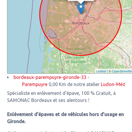
Leaflet
| ©
OpenStreetM
bordeaux-parempuyre-gironde-33
-
Parempuyre
0,00 Km de notre atelier
Ludon-Médoc
3,93 K
Spécialiste en enlèvement d'épave, 100 % Gratuit, à
SAMONAC Bordeaux et ses alentours !
Enlèvement d’épaves et de véhicules hors d’usage en
Gironde.