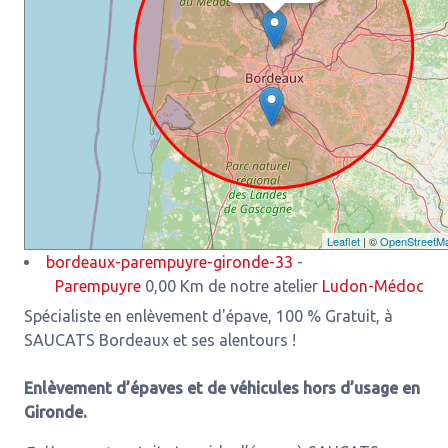
Leaflet
| ©
OpenStreetM
bordeaux-parempuyre-gironde-33
-
Parempuyre
0,00 Km de notre atelier
Ludon-Médoc
3,93 Km d
Spécialiste en enlèvement d'épave, 100 % Gratuit, à
SAUCATS Bordeaux et ses alentours !
Enlèvement d’épaves et de véhicules hors d’usage en
Gironde.