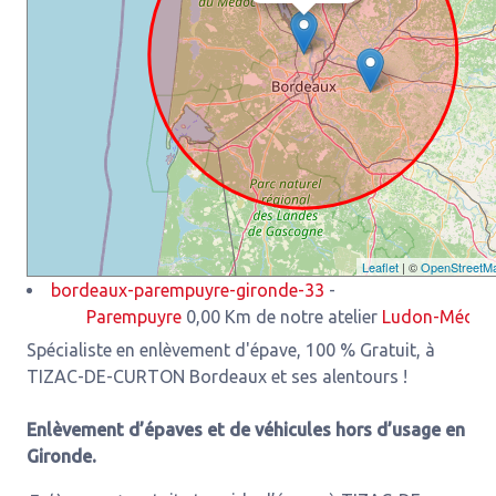
Leaflet
| ©
OpenStreetM
bordeaux-parempuyre-gironde-33
-
Parempuyre
0,00 Km de notre atelier
Ludon-Médoc
3,93
Spécialiste en enlèvement d'épave, 100 % Gratuit, à
TIZAC-DE-CURTON Bordeaux et ses alentours !
Enlèvement d’épaves et de véhicules hors d’usage en
Gironde.