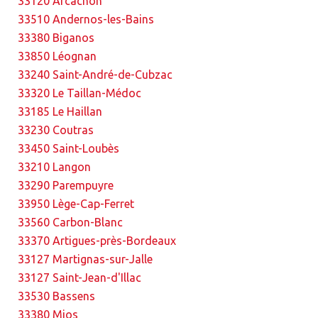
33120 Arcachon
33510 Andernos-les-Bains
33380 Biganos
33850 Léognan
33240 Saint-André-de-Cubzac
33320 Le Taillan-Médoc
33185 Le Haillan
33230 Coutras
33450 Saint-Loubès
33210 Langon
33290 Parempuyre
33950 Lège-Cap-Ferret
33560 Carbon-Blanc
33370 Artigues-près-Bordeaux
33127 Martignas-sur-Jalle
33127 Saint-Jean-d'Illac
33530 Bassens
33380 Mios