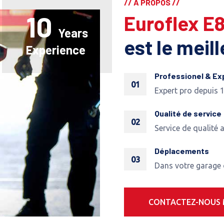
// A PROPOS //
10
Euroflex E
Years
est le meil
Experience
Professionel & Ex
01
Expert pro depuis 
Qualité de service
02
Service de qualité 
Déplacements
03
Dans votre garage
CONTACTEZ-NOUS 