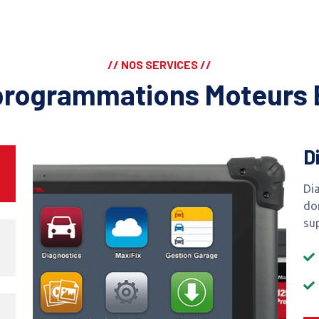
// NOS SERVICES //
programmations Moteurs 
D
Dia
do
su