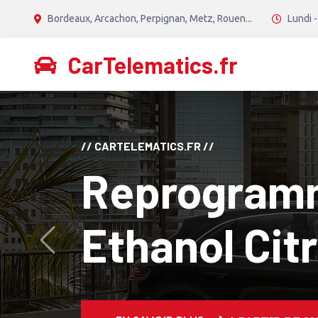
Bordeaux, Arcachon, Perpignan, Metz, Rouen...
Lundi -
CarTelematics.fr
// CANTON TECH //
Reprogram
Diesel Stage
Avant