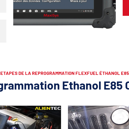
ETAPES DE LA REPROGRAMMATION FLEXFUEL ÉTHANOL E85
grammation Ethanol E85 C