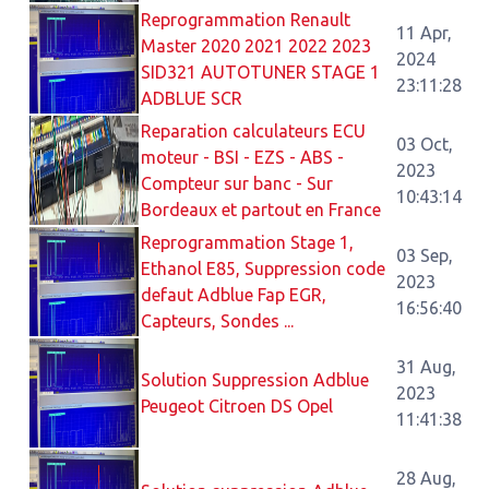
Reprogrammation Renault
11 Apr,
Master 2020 2021 2022 2023
2024
SID321 AUTOTUNER STAGE 1
23:11:28
ADBLUE SCR
Reparation calculateurs ECU
03 Oct,
moteur - BSI - EZS - ABS -
2023
Compteur sur banc - Sur
10:43:14
Bordeaux et partout en France
Reprogrammation Stage 1,
03 Sep,
Ethanol E85, Suppression code
2023
defaut Adblue Fap EGR,
16:56:40
Capteurs, Sondes ...
31 Aug,
Solution Suppression Adblue
2023
Peugeot Citroen DS Opel
11:41:38
28 Aug,