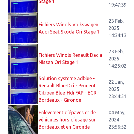
Stage 1
19:47:39
23 Feb,
Fichiers Winols Volkswagen
2025
Audi Seat Skoda Ori Stage 1
14:34:13
23 Feb,
Fichiers Winols Renault Dacia
2025
Nissan Ori Stage 1
14:25:02
Solution système adblue -
22 Jan,
Renault Blue-Dci - Peugeot
2025
Citroen Blue-Hdi FAP - EGR -
23:44:51
Bordeaux - Gironde
Enlèvement d’épaves et de
04 May,
véhicules hors d’usage sur
2024
Bordeaux et en Gironde
23:56:52