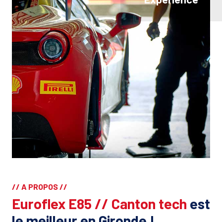
// A PROPOS //
Euroflex E85 // Canton tech
est
le meilleur en Gironde !