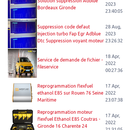
Solution suppression Adblue
2023
Bordeaux Gironde
23:40:05
Suppression code defaut
28 Aug,
Injection turbo Fap Egr Adblue
2023
Dtc Suppression voyant moteur
23:26:32
18 Apr,
Service de demande de fichier -
2022
fileservice
00:27:36
Reprogrammation flexfuel
17 Apr,
ethanol E85 sur Rouen 76 Seine
2022
Maritime
23:07:38
Reprogrammation moteur
17 Apr,
flexfuel Ethanol E85 Coutras -
2022
Gironde 16 Charente 24
21:31:05