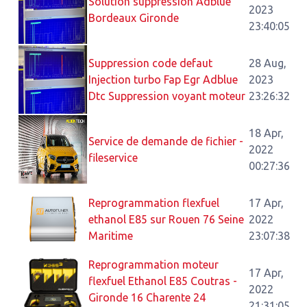
Solution suppression Adblue
2023
Bordeaux Gironde
23:40:05
Suppression code defaut
28 Aug,
Injection turbo Fap Egr Adblue
2023
Dtc Suppression voyant moteur
23:26:32
18 Apr,
Service de demande de fichier -
2022
fileservice
00:27:36
Reprogrammation flexfuel
17 Apr,
ethanol E85 sur Rouen 76 Seine
2022
Maritime
23:07:38
Reprogrammation moteur
17 Apr,
flexfuel Ethanol E85 Coutras -
2022
Gironde 16 Charente 24
21:31:05