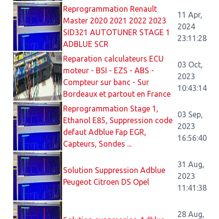
Reprogrammation Renault
11 Apr,
Master 2020 2021 2022 2023
2024
SID321 AUTOTUNER STAGE 1
23:11:28
ADBLUE SCR
Reparation calculateurs ECU
03 Oct,
moteur - BSI - EZS - ABS -
2023
Compteur sur banc - Sur
10:43:14
Bordeaux et partout en France
Reprogrammation Stage 1,
03 Sep,
Ethanol E85, Suppression code
2023
defaut Adblue Fap EGR,
16:56:40
Capteurs, Sondes ...
31 Aug,
Solution Suppression Adblue
2023
Peugeot Citroen DS Opel
11:41:38
28 Aug,