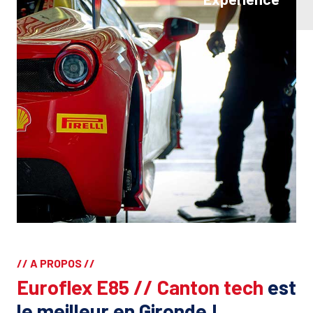
// A PROPOS //
Euroflex E85 // Canton tech
est
le meilleur en Gironde !