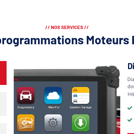
// NOS SERVICES //
programmations Moteurs 
D
Dia
do
su