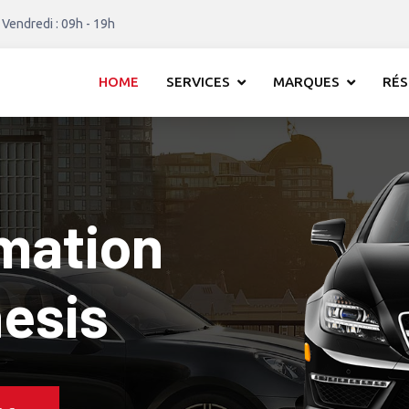
 Vendredi : 09h - 19h
HOME
SERVICES
MARQUES
RÉS
mation
e 1 Genesis