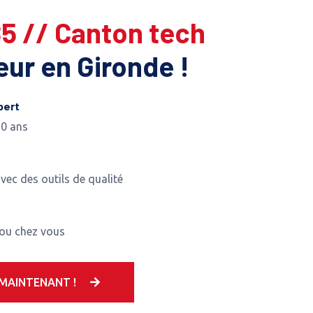
85 // Canton tech
leur en Gironde !
pert
10 ans
avec des outils de qualité
 ou chez vous
MAINTENANT !