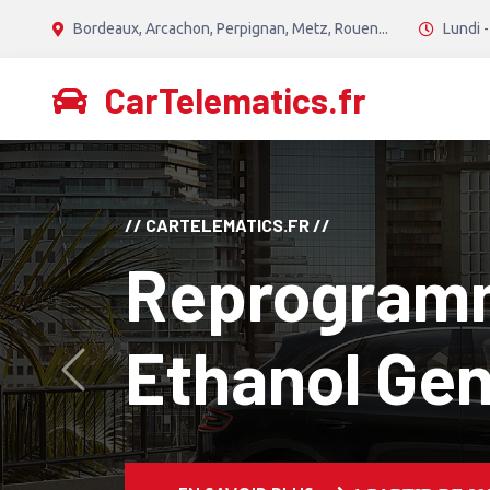
Bordeaux, Arcachon, Perpignan, Metz, Rouen...
Lundi -
CarTelematics.fr
// CANTON TECH //
Reprogram
Diesel Stag
Avant