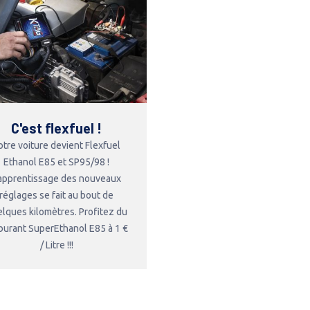
C'est flexfuel !
otre voiture devient Flexfuel
Ethanol E85 et SP95/98 !
'apprentissage des nouveaux
réglages se fait au bout de
lques kilomètres. Profitez du
burant SuperEthanol E85 à 1 €
/ Litre !!!