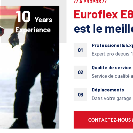
// A PROPOS //
10
Euroflex E
Years
est le meil
Experience
Professionel & Ex
01
Expert pro depuis 
Qualité de service
02
Service de qualité 
Déplacements
03
Dans votre garage
CONTACTEZ-NOUS 