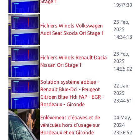
Stage 1
19:47:39
23 Feb,
Fichiers Winols Volkswagen
2025
Audi Seat Skoda Ori Stage 1
14:34:13
23 Feb,
Fichiers Winols Renault Dacia
2025
Nissan Ori Stage 1
14:25:02
Solution système adblue -
22 Jan,
Renault Blue-Dci - Peugeot
2025
Citroen Blue-Hdi FAP - EGR -
23:44:51
Bordeaux - Gironde
Enlèvement d’épaves et de
04 May,
véhicules hors d’usage sur
2024
Bordeaux et en Gironde
23:56:52