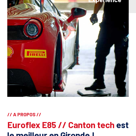
// A PROPOS //
Euroflex E85 // Canton tech
est
le meilleur en Gironde !