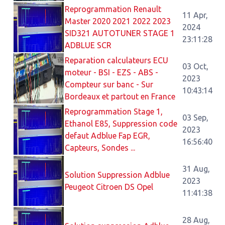
Reprogrammation Renault
11 Apr,
Master 2020 2021 2022 2023
2024
SID321 AUTOTUNER STAGE 1
23:11:28
ADBLUE SCR
Reparation calculateurs ECU
03 Oct,
moteur - BSI - EZS - ABS -
2023
Compteur sur banc - Sur
10:43:14
Bordeaux et partout en France
Reprogrammation Stage 1,
03 Sep,
Ethanol E85, Suppression code
2023
defaut Adblue Fap EGR,
16:56:40
Capteurs, Sondes ...
31 Aug,
Solution Suppression Adblue
2023
Peugeot Citroen DS Opel
11:41:38
28 Aug,