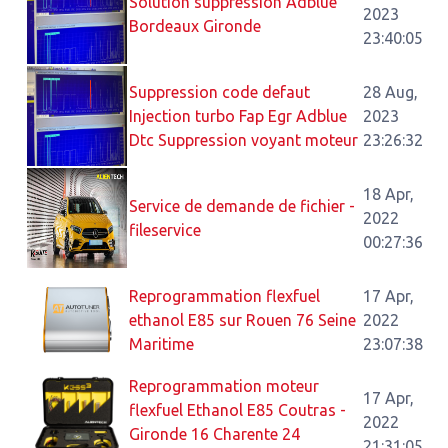
Solution suppression Adblue
2023
Bordeaux Gironde
23:40:05
Suppression code defaut
28 Aug,
Injection turbo Fap Egr Adblue
2023
Dtc Suppression voyant moteur
23:26:32
18 Apr,
Service de demande de fichier -
2022
fileservice
00:27:36
Reprogrammation flexfuel
17 Apr,
ethanol E85 sur Rouen 76 Seine
2022
Maritime
23:07:38
Reprogrammation moteur
17 Apr,
flexfuel Ethanol E85 Coutras -
2022
Gironde 16 Charente 24
21:31:05