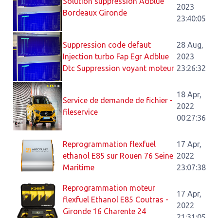
Solution suppression Adblue
2023
Bordeaux Gironde
23:40:05
Suppression code defaut
28 Aug,
Injection turbo Fap Egr Adblue
2023
Dtc Suppression voyant moteur
23:26:32
18 Apr,
Service de demande de fichier -
2022
fileservice
00:27:36
Reprogrammation flexfuel
17 Apr,
ethanol E85 sur Rouen 76 Seine
2022
Maritime
23:07:38
Reprogrammation moteur
17 Apr,
flexfuel Ethanol E85 Coutras -
2022
Gironde 16 Charente 24
21:31:05