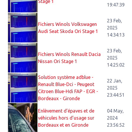
Stage 1
19:47:39
23 Feb,
Fichiers Winols Volkswagen
2025
Audi Seat Skoda Ori Stage 1
14:34:13
23 Feb,
Fichiers Winols Renault Dacia
2025
Nissan Ori Stage 1
14:25:02
Solution système adblue -
22 Jan,
Renault Blue-Dci - Peugeot
2025
Citroen Blue-Hdi FAP - EGR -
23:44:51
Bordeaux - Gironde
Enlèvement d’épaves et de
04 May,
véhicules hors d’usage sur
2024
Bordeaux et en Gironde
23:56:52