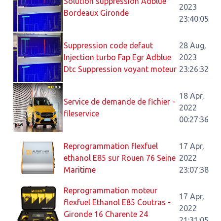
Solution suppression Adblue
2023
Bordeaux Gironde
23:40:05
Suppression code defaut
28 Aug,
Injection turbo Fap Egr Adblue
2023
Dtc Suppression voyant moteur
23:26:32
18 Apr,
Service de demande de fichier -
2022
fileservice
00:27:36
Reprogrammation flexfuel
17 Apr,
ethanol E85 sur Rouen 76 Seine
2022
Maritime
23:07:38
Reprogrammation moteur
17 Apr,
flexfuel Ethanol E85 Coutras -
2022
Gironde 16 Charente 24
21:31:05