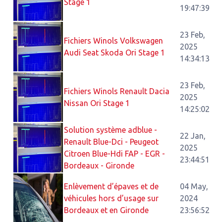
Stage 1
19:47:39
23 Feb,
Fichiers Winols Volkswagen
2025
Audi Seat Skoda Ori Stage 1
14:34:13
23 Feb,
Fichiers Winols Renault Dacia
2025
Nissan Ori Stage 1
14:25:02
Solution système adblue -
22 Jan,
Renault Blue-Dci - Peugeot
2025
Citroen Blue-Hdi FAP - EGR -
23:44:51
Bordeaux - Gironde
Enlèvement d’épaves et de
04 May,
véhicules hors d’usage sur
2024
Bordeaux et en Gironde
23:56:52