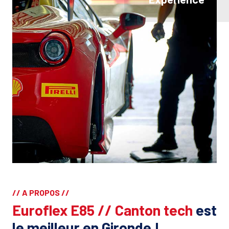
// A PROPOS //
Euroflex E85 // Canton tech
est
le meilleur en Gironde !