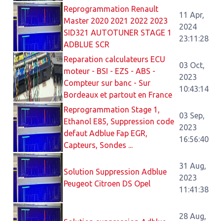
Reprogrammation Renault
11 Apr,
Master 2020 2021 2022 2023
2024
SID321 AUTOTUNER STAGE 1
23:11:28
ADBLUE SCR
Reparation calculateurs ECU
03 Oct,
moteur - BSI - EZS - ABS -
2023
Compteur sur banc - Sur
10:43:14
Bordeaux et partout en France
Reprogrammation Stage 1,
03 Sep,
Ethanol E85, Suppression code
2023
defaut Adblue Fap EGR,
16:56:40
Capteurs, Sondes ...
31 Aug,
Solution Suppression Adblue
2023
Peugeot Citroen DS Opel
11:41:38
28 Aug,