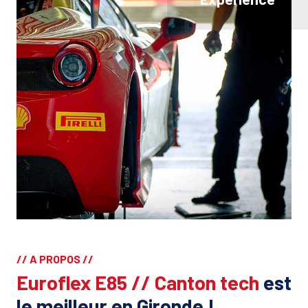
// A PROPOS //
Euroflex E85 // Canton tech
est
le meilleur en Gironde !