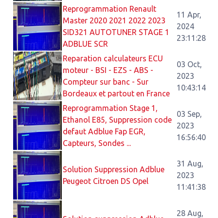
Reprogrammation Renault
11 Apr,
Master 2020 2021 2022 2023
2024
SID321 AUTOTUNER STAGE 1
23:11:28
ADBLUE SCR
Reparation calculateurs ECU
03 Oct,
moteur - BSI - EZS - ABS -
2023
Compteur sur banc - Sur
10:43:14
Bordeaux et partout en France
Reprogrammation Stage 1,
03 Sep,
Ethanol E85, Suppression code
2023
defaut Adblue Fap EGR,
16:56:40
Capteurs, Sondes ...
31 Aug,
Solution Suppression Adblue
2023
Peugeot Citroen DS Opel
11:41:38
28 Aug,