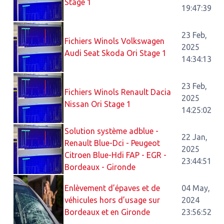
Stage 1
19:47:39
23 Feb,
Fichiers Winols Volkswagen
2025
Audi Seat Skoda Ori Stage 1
14:34:13
23 Feb,
Fichiers Winols Renault Dacia
2025
Nissan Ori Stage 1
14:25:02
Solution système adblue -
22 Jan,
Renault Blue-Dci - Peugeot
2025
Citroen Blue-Hdi FAP - EGR -
23:44:51
Bordeaux - Gironde
Enlèvement d’épaves et de
04 May,
véhicules hors d’usage sur
2024
Bordeaux et en Gironde
23:56:52