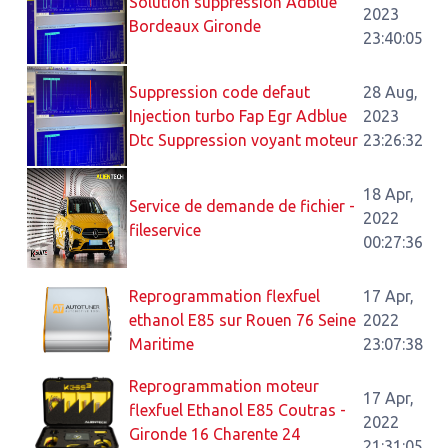
Solution suppression Adblue
2023
Bordeaux Gironde
23:40:05
Suppression code defaut
28 Aug,
Injection turbo Fap Egr Adblue
2023
Dtc Suppression voyant moteur
23:26:32
18 Apr,
Service de demande de fichier -
2022
fileservice
00:27:36
Reprogrammation flexfuel
17 Apr,
ethanol E85 sur Rouen 76 Seine
2022
Maritime
23:07:38
Reprogrammation moteur
17 Apr,
flexfuel Ethanol E85 Coutras -
2022
Gironde 16 Charente 24
21:31:05