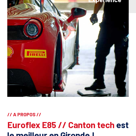
// A PROPOS //
Euroflex E85 // Canton tech
est
le meilleur en Gironde !