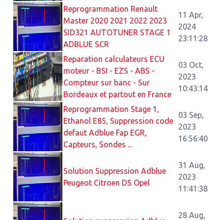
Reprogrammation Renault
11 Apr,
Master 2020 2021 2022 2023
2024
SID321 AUTOTUNER STAGE 1
23:11:28
ADBLUE SCR
Reparation calculateurs ECU
03 Oct,
moteur - BSI - EZS - ABS -
2023
Compteur sur banc - Sur
10:43:14
Bordeaux et partout en France
Reprogrammation Stage 1,
03 Sep,
Ethanol E85, Suppression code
2023
defaut Adblue Fap EGR,
16:56:40
Capteurs, Sondes ...
31 Aug,
Solution Suppression Adblue
2023
Peugeot Citroen DS Opel
11:41:38
28 Aug,