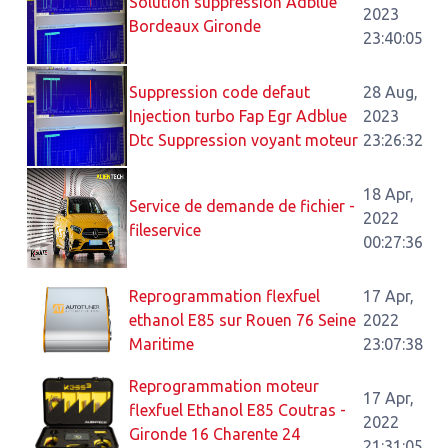
Solution suppression Adblue
2023
Bordeaux Gironde
23:40:05
Suppression code defaut
28 Aug,
Injection turbo Fap Egr Adblue
2023
Dtc Suppression voyant moteur
23:26:32
18 Apr,
Service de demande de fichier -
2022
fileservice
00:27:36
Reprogrammation flexfuel
17 Apr,
ethanol E85 sur Rouen 76 Seine
2022
Maritime
23:07:38
Reprogrammation moteur
17 Apr,
flexfuel Ethanol E85 Coutras -
2022
Gironde 16 Charente 24
21:31:05