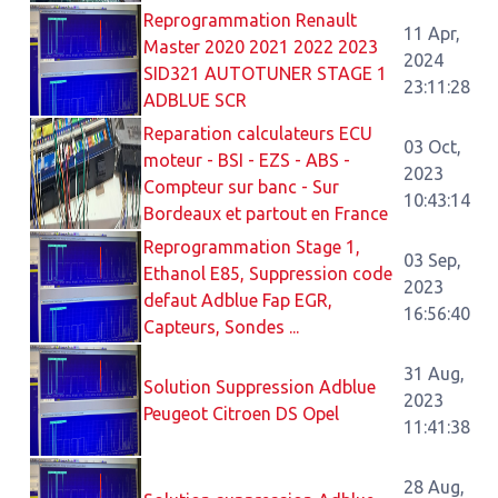
Reprogrammation Renault
11 Apr,
Master 2020 2021 2022 2023
2024
SID321 AUTOTUNER STAGE 1
23:11:28
ADBLUE SCR
Reparation calculateurs ECU
03 Oct,
moteur - BSI - EZS - ABS -
2023
Compteur sur banc - Sur
10:43:14
Bordeaux et partout en France
Reprogrammation Stage 1,
03 Sep,
Ethanol E85, Suppression code
2023
defaut Adblue Fap EGR,
16:56:40
Capteurs, Sondes ...
31 Aug,
Solution Suppression Adblue
2023
Peugeot Citroen DS Opel
11:41:38
28 Aug,