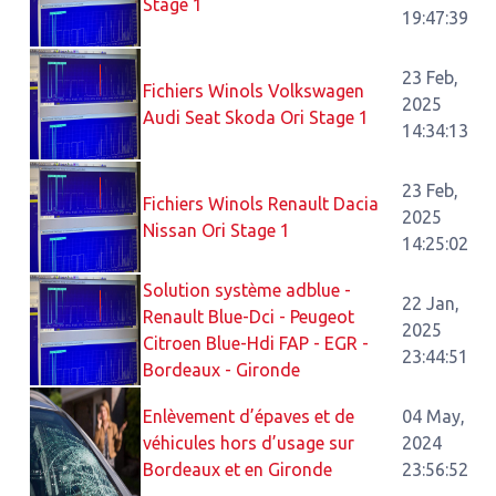
Stage 1
19:47:39
23 Feb,
Fichiers Winols Volkswagen
2025
Audi Seat Skoda Ori Stage 1
14:34:13
23 Feb,
Fichiers Winols Renault Dacia
2025
Nissan Ori Stage 1
14:25:02
Solution système adblue -
22 Jan,
Renault Blue-Dci - Peugeot
2025
Citroen Blue-Hdi FAP - EGR -
23:44:51
Bordeaux - Gironde
Enlèvement d’épaves et de
04 May,
véhicules hors d’usage sur
2024
Bordeaux et en Gironde
23:56:52