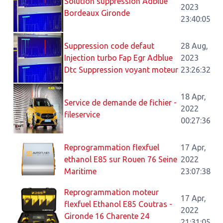
Solution suppression Adblue
2023
Bordeaux Gironde
23:40:05
Suppression code defaut
28 Aug,
Injection turbo Fap Egr Adblue
2023
Dtc Suppression voyant moteur
23:26:32
18 Apr,
Service de demande de fichier -
2022
fileservice
00:27:36
Reprogrammation flexfuel
17 Apr,
ethanol E85 sur Rouen 76 Seine
2022
Maritime
23:07:38
Reprogrammation moteur
17 Apr,
flexfuel Ethanol E85 Coutras -
2022
Gironde 16 Charente 24
21:31:05