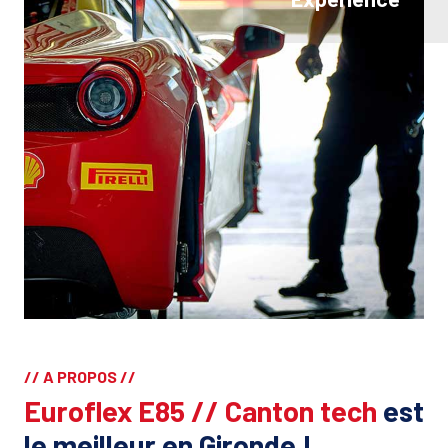
// A PROPOS //
Euroflex E85 // Canton tech
est
le meilleur en Gironde !