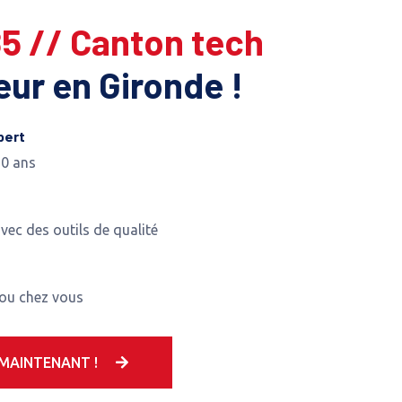
85 // Canton tech
leur en Gironde !
pert
10 ans
avec des outils de qualité
 ou chez vous
MAINTENANT !