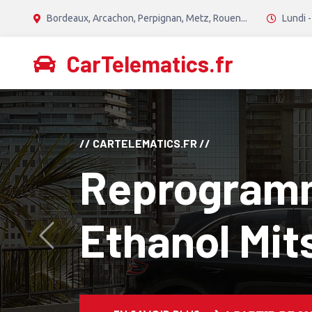
Bordeaux, Arcachon, Perpignan, Metz, Rouen...
Lundi -
CarTelematics.fr
// CANTON TECH //
Reprogram
Diesel Stage
Avant
Mitsubishi