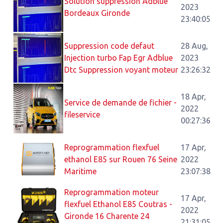
Solution suppression Adblue
2023
Bordeaux Gironde
23:40:05
Suppression code defaut
28 Aug,
Injection turbo Fap Egr Adblue
2023
Dtc Suppression voyant moteur
23:26:32
18 Apr,
Service de demande de fichier -
2022
fileservice
00:27:36
Reprogrammation flexfuel
17 Apr,
ethanol E85 sur Rouen 76 Seine
2022
Maritime
23:07:38
Reprogrammation moteur
17 Apr,
flexfuel Ethanol E85 Coutras -
2022
Gironde 16 Charente 24
21:31:05