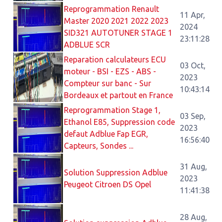
Reprogrammation Renault
11 Apr,
Master 2020 2021 2022 2023
2024
SID321 AUTOTUNER STAGE 1
23:11:28
ADBLUE SCR
Reparation calculateurs ECU
03 Oct,
moteur - BSI - EZS - ABS -
2023
Compteur sur banc - Sur
10:43:14
Bordeaux et partout en France
Reprogrammation Stage 1,
03 Sep,
Ethanol E85, Suppression code
2023
defaut Adblue Fap EGR,
16:56:40
Capteurs, Sondes ...
31 Aug,
Solution Suppression Adblue
2023
Peugeot Citroen DS Opel
11:41:38
28 Aug,