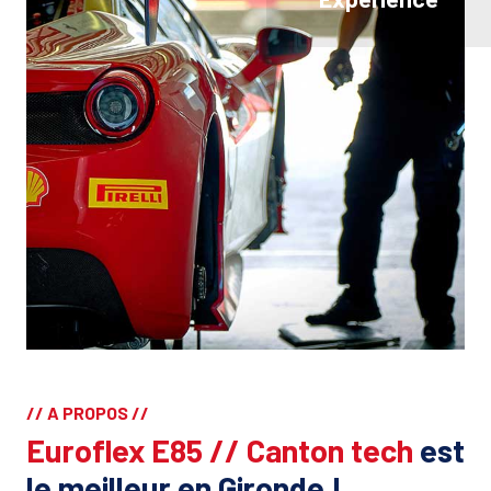
// A PROPOS //
Euroflex E85 // Canton tech
est
le meilleur en Gironde !