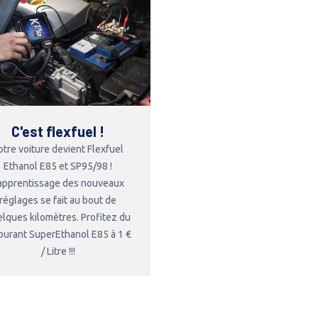
C'est flexfuel !
otre voiture devient Flexfuel
Ethanol E85 et SP95/98 !
'apprentissage des nouveaux
réglages se fait au bout de
lques kilomètres. Profitez du
burant SuperEthanol E85 à 1 €
/ Litre !!!