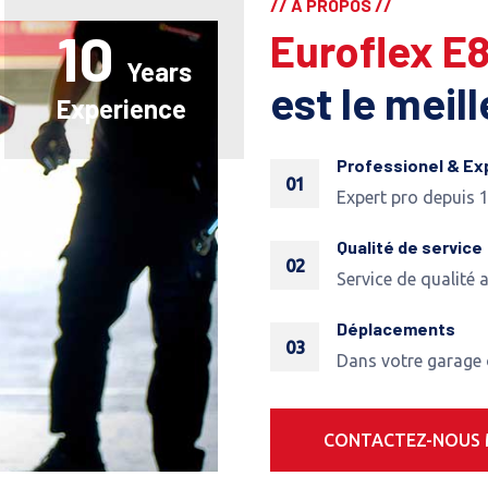
// A PROPOS //
10
Euroflex E
Years
est le meil
Experience
Professionel & Ex
01
Expert pro depuis 
Qualité de service
02
Service de qualité 
Déplacements
03
Dans votre garage
CONTACTEZ-NOUS 