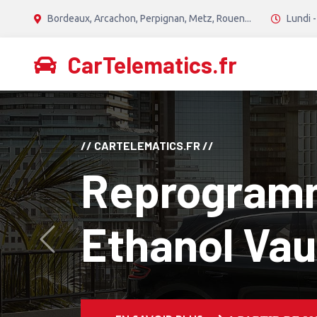
Bordeaux, Arcachon, Perpignan, Metz, Rouen...
Lundi -
CarTelematics.fr
// CANTON TECH //
Reprogram
Diesel Stage
Avant