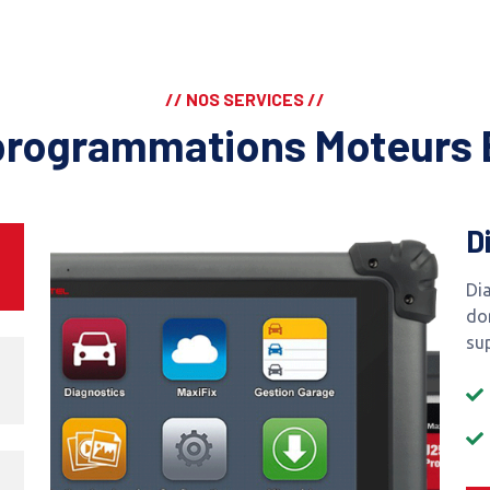
// NOS SERVICES //
programmations Moteurs 
D
Dia
do
su