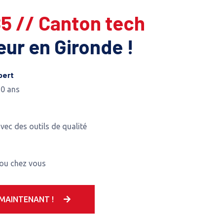
85 // Canton tech
leur en Gironde !
pert
10 ans
avec des outils de qualité
 ou chez vous
MAINTENANT !