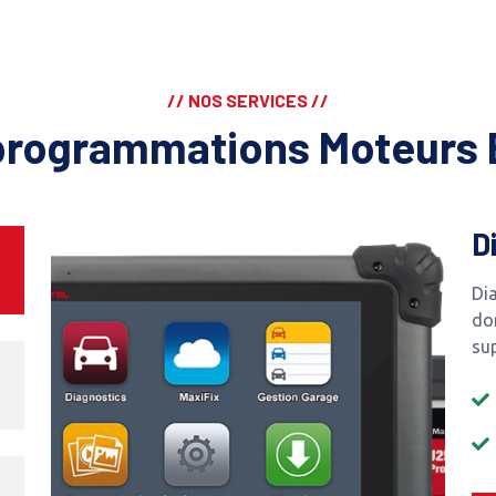
// NOS SERVICES //
programmations Moteurs 
D
Dia
do
su