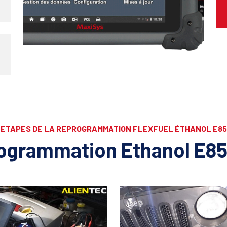
ETAPES DE LA REPROGRAMMATION FLEXFUEL ÉTHANOL E85
ogrammation Ethanol E8