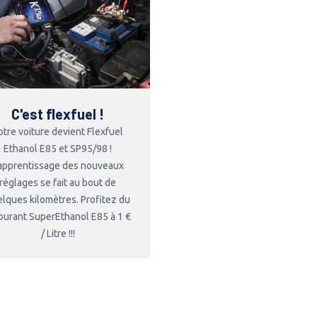
C'est flexfuel !
otre voiture devient Flexfuel
Ethanol E85 et SP95/98 !
'apprentissage des nouveaux
réglages se fait au bout de
lques kilomètres. Profitez du
burant SuperEthanol E85 à 1 €
/ Litre !!!