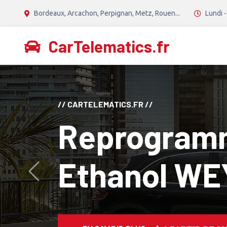
Bordeaux, Arcachon, Perpignan, Metz, Rouen...
Lundi -
CarTelematics.fr
// CANTON TECH //
Reprogram
Diesel Stag
Avant