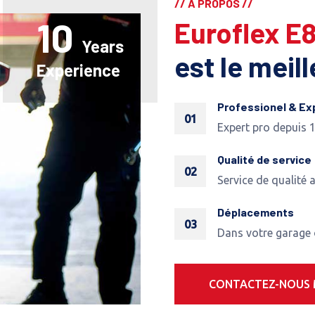
// A PROPOS //
10
Euroflex E
Years
est le meil
Experience
Professionel & Ex
01
Expert pro depuis 
Qualité de service
02
Service de qualité 
Déplacements
03
Dans votre garage
CONTACTEZ-NOUS 