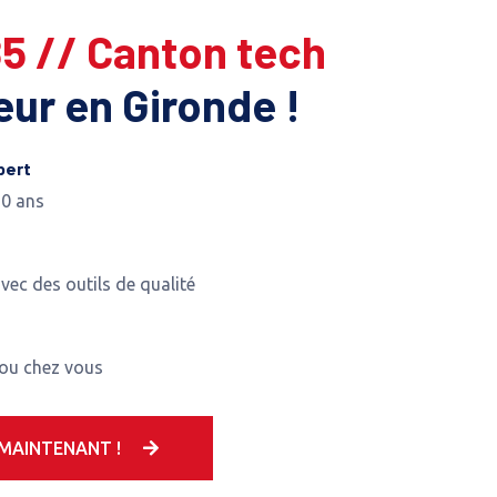
85 // Canton tech
leur en Gironde !
pert
10 ans
avec des outils de qualité
 ou chez vous
MAINTENANT !