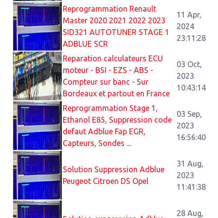
Reprogrammation Renault
11 Apr,
Master 2020 2021 2022 2023
2024
SID321 AUTOTUNER STAGE 1
23:11:28
ADBLUE SCR
Reparation calculateurs ECU
03 Oct,
moteur - BSI - EZS - ABS -
2023
Compteur sur banc - Sur
10:43:14
Bordeaux et partout en France
Reprogrammation Stage 1,
03 Sep,
Ethanol E85, Suppression code
2023
defaut Adblue Fap EGR,
16:56:40
Capteurs, Sondes ...
31 Aug,
Solution Suppression Adblue
2023
Peugeot Citroen DS Opel
11:41:38
28 Aug,