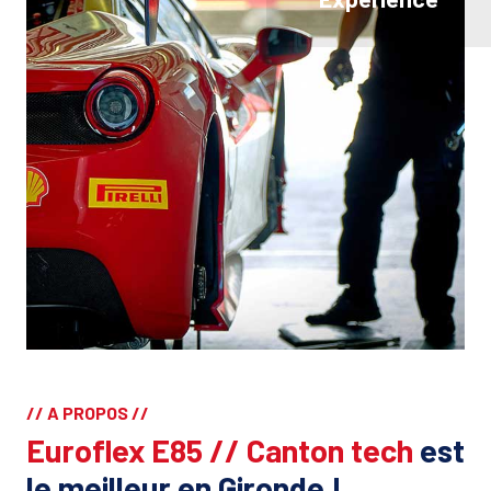
// A PROPOS //
Euroflex E85 // Canton tech
est
le meilleur en Gironde !