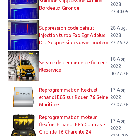
Solution suppression Adblue
2023
Bordeaux Gironde
23:40:05
Suppression code defaut
28 Aug,
Injection turbo Fap Egr Adblue
2023
Dtc Suppression voyant moteur
23:26:32
18 Apr,
Service de demande de fichier -
2022
fileservice
00:27:36
Reprogrammation flexfuel
17 Apr,
ethanol E85 sur Rouen 76 Seine
2022
Maritime
23:07:38
Reprogrammation moteur
17 Apr,
flexfuel Ethanol E85 Coutras -
2022
Gironde 16 Charente 24
21:31:05