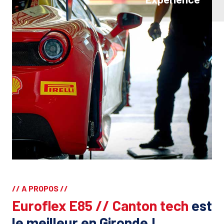
// A PROPOS //
Euroflex E85 // Canton tech
est
le meilleur en Gironde !