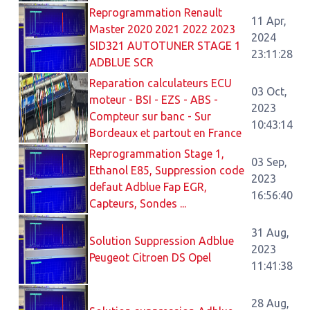
Reprogrammation Renault
11 Apr,
Master 2020 2021 2022 2023
2024
SID321 AUTOTUNER STAGE 1
23:11:28
ADBLUE SCR
Reparation calculateurs ECU
03 Oct,
moteur - BSI - EZS - ABS -
2023
Compteur sur banc - Sur
10:43:14
Bordeaux et partout en France
Reprogrammation Stage 1,
03 Sep,
Ethanol E85, Suppression code
2023
defaut Adblue Fap EGR,
16:56:40
Capteurs, Sondes ...
31 Aug,
Solution Suppression Adblue
2023
Peugeot Citroen DS Opel
11:41:38
28 Aug,