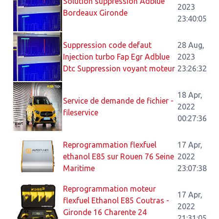
Solution suppression Adblue
2023
Bordeaux Gironde
23:40:05
Suppression code defaut
28 Aug,
Injection turbo Fap Egr Adblue
2023
Dtc Suppression voyant moteur
23:26:32
18 Apr,
Service de demande de fichier -
2022
fileservice
00:27:36
Reprogrammation flexfuel
17 Apr,
ethanol E85 sur Rouen 76 Seine
2022
Maritime
23:07:38
Reprogrammation moteur
17 Apr,
flexfuel Ethanol E85 Coutras -
2022
Gironde 16 Charente 24
21:31:05